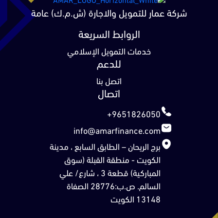
شركة عمار للتمويل والاجارة (ش.م.ك) عامة‏
الروابط السريعة
خدمات التمويل الإسلامي
للدعم
اتصل بنا
اتصال
+9651826050
info@amarfinance.com
برج الريحان – الطابق السابع ، مدينة
الكويت - منطقة القبلة (سوق
المباركية) قطعة 3 ، شارع/ علي
السالم. ص.ب:28776 الصفاة
13148 الكويت